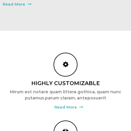
t
Read More
a
n
d
C
a
m
p
a
i
g
n
HIGHLY CUSTOMIZABLE
C
o
Mirum est notare quam littera gothica, quam nunc
n
putamus.parum claram, anteposuerit
s
Read More
u
l
t