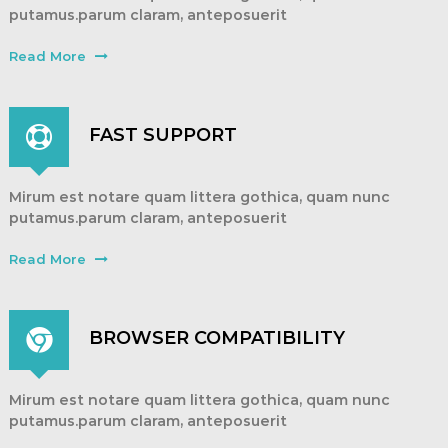
|
putamus.parum claram, anteposuerit
A
Read More
u
t
h
FAST SUPPORT
o
r
,
Mirum est notare quam littera gothica, quam nunc
D
putamus.parum claram, anteposuerit
a
t
Read More
a
A
n
BROWSER COMPATIBILITY
a
l
y
Mirum est notare quam littera gothica, quam nunc
putamus.parum claram, anteposuerit
s